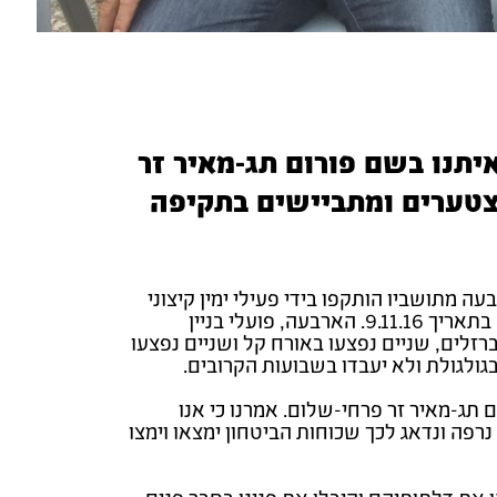
יתנו בשם פורום תג-מאיר זר
מצטערים ומתביישים בתקיפה
 מתושביו הותקפו בידי פעילי ימין קיצוני
בעת שעסקו במסיק זיתים. הביקור התקיים בתאריך 9.11.16. הארבעה, פועלי בניין
זלים, שניים נפצעו באורח קל ושניים נפצעו
בגולגולת ולא יעבדו בשבועות הקרובים.
תג-מאיר זר פרחי-שלום. אמרנו כי אנו
רפה ונדאג לכך שכוחות הביטחון ימצאו וימצו