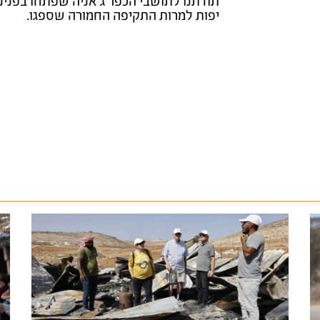
תודתנו לתושבי הכפר ג׳אניה שפתחו בפנינו
יפות למרות התקיפה החמורה שספגו.