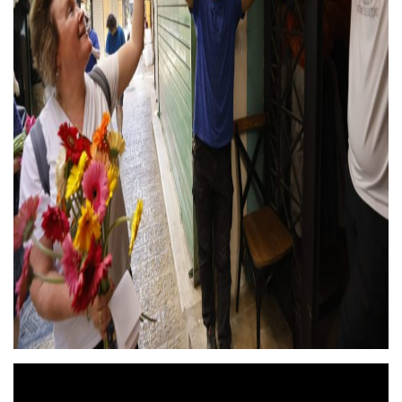
נגן
וידאו