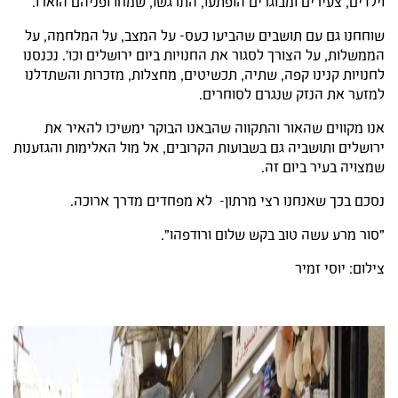
וילדים, צעירים ומבוגרים הופתעו, התרגשו, שמחו ופניהם הוארו.
שוחחנו גם עם תושבים שהביעו כעס- על המצב, על המלחמה, על
הממשלות, על הצורך לסגור את החנויות ביום ירושלים וכו'. נכנסנו
לחנויות קנינו קפה, שתיה, תכשיטים, מחצלות, מזכרות והשתדלנו
למזער את הנזק שנגרם לסוחרים.
אנו מקווים שהאור והתקווה שהבאנו הבוקר ימשיכו להאיר את
ירושלים ותושביה גם בשבועות הקרובים, אל מול האלימות והגזענות
שמצויה בעיר ביום זה.
נסכם בכך שאנחנו רצי מרתון- לא מפחדים מדרך ארוכה.
"סור מרע עשה טוב בקש שלום ורודפהו".
צילום: יוסי זמיר